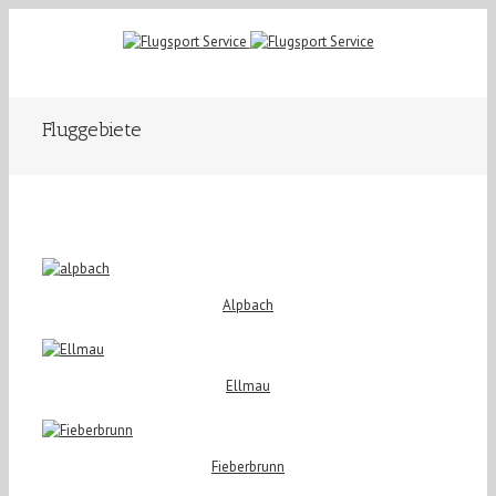
Fluggebiete
Alpbach
Ellmau
Fieberbrunn