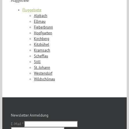
Fluggebiete
Fluggebiete
Alpbach
Ellmau
Fieberbrunn
Hopfgarten
Kirchberg
Kitzbühel
Kramsach
Scheffau
Söll
St. Johann
Westendorf
Wildschönau
Newsletter Anmeldung
E-Mail
*