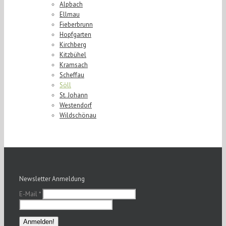
Alpbach
Ellmau
Fieberbrunn
Hopfgarten
Kirchberg
Kitzbühel
Kramsach
Scheffau
Söll
St. Johann
Westendorf
Wildschönau
Newsletter Anmeldung
E-Mail
*