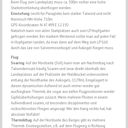
Beim Flug zum Landeplatz muss ca. 500m vorher eine hohe
Starkstromleitung überflogen werden.
Einstufung:
leicht für Paraglider, kein starker Talwind und nicht
thermisch NN-Höhe 710m
GPS-Koordinaten: N 47.499 E 12.192
Natürlich kann von allen Startplätzen auch zum LP Hopfgarten
geflogen werden. Bei starkem Westwind sollte man auf jeden Fall
in Hopfgarten landen, da man dann auf dem Weg zum LP Söll
durch das Lee von Salvenmoserkogel und Aukogel fliegen muss.
Flug:
Soaring:
Auf der Nordseite (Söll) kann man am Nachmittag nach
Talwindeinsatz häufig Soaren und zwar direkt oberhalb des
Landeplatzes auf der Prallseite der Waldbuckel insbesondere
entlang der Nordflanke des Aukogels, 1129m). Eingelagert in
diesen dynamischen Aufwind ist auch immer wieder gut
ausfliegbare Thermik, die sogar aus tiefen Flugpositionen wieder
Gipfelüberhöhungen zulässt. Wenn mehrere Piloten in einem
Aufwindband soaren, ist besonders diszipliniertes und
rücksichtsvolles Fliegen angesagt. Wer den Hang rechts hat, hat
absolute Vorfahrt!
Thermikflug:
Auf der Nordseite des Berges gibt es mehrere
Thermik- Einstiegsstellen, z.B. auf dem Flugweg in Richtung