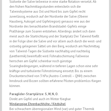
Südseite der Salve teilweise in eine starke Rotation versetzt. Ab
den frühen Nachmittagsstunden entwickeln sich die
Talwindsysteme aus Ost und Nord bis zum Gipfel recht
zuverlässig, wodurch auf der Nordseite der Salve (Oberer
Hausberg, Aukogel und Gipfelregion) genauso wie aus der
Nordseite des benachbarten Brandstadel-Gipfels einige
Prallhänge zum Soaren entstehen. Allerdings ändert sich dann
meist auch die Startrichtung und der Startplatz Der Talwind fließt
in der Folge über die Salve und vor allem auch durch die west- und
ostseitig gelegenen Sättel um den Berg, wodurch am Nachmittag
von Talwind-Tagen die Südseite nachhaltig und nachteilig
(Leethermik) beeinflußt wird. Föhnabschirmung: Fallweise
herrschen am Gipfel scheinbar noch günstige
Soaringbedingungen, während in tieferen Lagen schon eine sehr
kräftige und turbulente Föhnströmung einsetzt. Bis zu einem
Druckunterschied von 3 hPa (Austro-Controll – QNH) zwischen
Innsbruck und Bozen sollten erfahrene Piloten problemlos fliegen
können.
Paraglider-Startplätze: S, W, N, O.
Direkt am Gipfel und auch im Winter fliegbar.
Windanzeige Ehrenbachhöhe / Kitzbühel
Bei schwachem überregionalen Wind (var) und guter Thermik