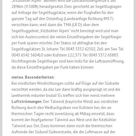
„Kitzbühler Alpen“ aktiviert wird die Luftraumobergrenze E auf
2896m (9.500ft) heraufgesetzt. Dies geschieht an Segelflugtagen
auf Anfrage der Segelflugplätze, wenn der Flughafen für den
ganzen Tag auf den Ostanflug (Landeanfüge Richtung IMST)
verzichten kann, weil dann die TMA (LR D) über dem
Segelfluggebiet „Kitzbühler Alpen“ nicht benötigt wird und man
sich bei Austrocontrol die vielen Einzelfreigaben der Segelflieger
per Funk sparen möchte. Der Status ist abfragbar bei den
Segelflugplätzen St. Johann Tel 0043 5352 62502, Zell am See Tel
0043 6542 560410 oder Kufstein 122,375 Tel 0043 5372 63883.
Hochfliegende Segelflieger sind kein Indiz für die Luftraumöffnung,
da diese Einzelfreigaben per Funk haben können
meteo. Besonderheiten:
Bei nördlichen Windrichtungen sollte auf Flüge auf der Südseite
verzichtet werden, da das Lee dann kräftig ausgeprägt ist und die
Leethermik mitunter brutal! Es treffen sich hier meist mehrere
Luftströmungen:
Der Talwind (bayrische Wind) aus nördlicher
Richtung durch den Weißachgraben von Kufstein her, der an
thermischen Tagen recht zuverlässig ab Mittag einsetzt, dazu
kommt der Hopfgartener Talwind aus West und der Kitzbühler
Talwind aus Ost. Dazu kommen dann noch die thermischen
Aufwinde der Südund Südwestseite, die die Luftmasse auf der