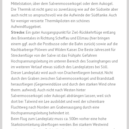
Mittelstation, über dem Salvenmooserkogel oder dem Aukogel.
Die Thermik ist nicht ganz so zuverlässig wie auf der Südseite aber
auch nicht so anspruchsvoll wie die Aufwinde der Südflanke. Auch
für weniger versierte Thermikpiloten ein schönes
Aufwindfluggebiet.
Strecke:
Ein guter Ausgangspunkt für Ziel-Rückkehrflüge entlang
des Brixentales in Richtung Scheffau und Ellmau (hier bringen
einem ggf. auch die Postbusse oder die Bahn zurück) sowie auf die
Nachbarberge Pölwen und Wilden Kaiser. Die Beste Jahreszeit für
Streckenflüge von der Salve ist das Frühjahr. Gefahren
Hochspannungsleitung im unteren Bereich des Soaringhanges und
im weiteren Verlauf etwas südlich des Landeplatzes bei Söll.
Dieser Landeplatz wird auch von Drachenfliegern benutzt. Nicht
durch den Graben zwischen Salvenmooserkogel und Brandstadl
herausfliegen (Gegenwinddüse und durch den starken Wind ohne
therm. aufwind). Auch nicht nach Westen hinter
Salvermooserkogel oder Aukogel abdrängen lassen, weil sich
dort bei Talwind ein Lee ausbildet und weil der scheinbare
Fluchtweg nach Norden am Grabenausgang durch eine
Hochspannungsleitung behindert ist.
Beim Flug zum Landeplatz muss ca. 500m vorher eine hohe
Starkstromleitung überflogen werden. Bei starkem Westwind