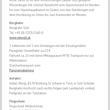
Hohe Salve ist für alle Windrichtungen (außer NO) geeignet.
Wiesenkegel mit schöner Rundsicht vom Alpenvorland im Norden
bis zum Alpenhauptkamm im Süden, von den Steinbergen und
dem Hochkönig im Osten bis zum Karwendel im Westen.
Bergbahn:
Bergbahn Söll
Tel. +43 (0) 5333/5260-0
www.skiwelt.at
2 Sektionen mit 5 min Umsteigen mit 6er-Einzelgondeln
Paraglider-Einzelfahrt: ca.13 €
Fahrzeit ca. 25 min keine Mittagspause MTB-Transport nur zur
Mittelstation
Drachentransport: nein
Panoramakamera
Anfahrt:
Inntal, Wörgl, B178 Richtung St. Johann in Tirol, in Söll Schilder
Bergbahn Hochsöll nach rechts folgen (am Landeplatz vorbei),
Parkplatz an der Talstation
Flugschule:
Flugschule Wildschönau