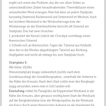
ergibt sich meist das Problem, das die von allen Seiten zu
unterschiedlichen Zeiten heraufwabernden Thermikblasen einen
umlaufenden Wind erzeugen. Man hat dann an jedem Startplatz
kurzzeitig Startwind, Rückenwind und Seitenwind im Wechsel. Auch
bei leichtem Westwind in der Windvorhersage bzw. der
Windanzeige an der Ehrenbachhöhe herrscht oft Ostwind am
Startplatz. Das hat zwei Ursachen:
1. produziert der Kessel östlich der Choralpe vormittags einen
thermischen Ostwind
2. Schiebt sich an thermischen Tagen der Talwind aus Kitzbühl
über den in die Windau abgedrängten Talwind aus Richtung
Hopfgarten und reicht ab mittags bis zum Startplatz hoch.
Startplatz S:
NN-Höhe: 1820m
Wiesenstartplatz knapp südwestlich (rechts nach dem
Gondelausstieg) der Gondelbergstation , unterhalb der Antenne in
der Nähe des Kreuzes. Nach dem Start sollte man den Bergkegel
zügig umrunden, wenn man in Söll landen will
Einstufung:
mittel für Paraglider, da Klippenstart Windsack in der
Nähe des Kreuzes, aber genauso wichtig beim Start der Windsack
auf der Bergbahnstütze bzw. der Windpropeller, da der Windsack
am Kreuz durch einen thermischen Aufwind an der Hangkante für