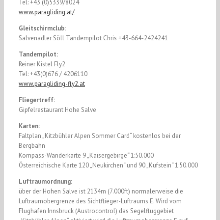
Tel: +43 (0)5339/8024
www.paragliding.at/
Gleitschirmclub:
Salvenadler Söll Tandempilot Chris +43-664-2424241
Tandempilot:
Reiner Kistel Fly2
Tel: +43(0)676 / 4206110
www.paragliding-fly2.at
Fliegertreff:
Gipfelrestaurant Hohe Salve
Karten:
Faltplan „Kitzbühler Alpen Sommer Card“ kostenlos bei der
Bergbahn
Kompass-Wanderkarte 9 „Kaisergebirge“ 1:50.000
Österreichische Karte 120 „Neukirchen“ und 90 „Kufstein“ 1:50.000
Luftraumordnung:
über der Hohen Salve ist 2134m (7.000ft) normalerweise die
Luftraumobergrenze des Sichtflieger-Luftraums E. Wird vom
Flughafen Innsbruck (Austrocontrol) das Segelfluggebiet