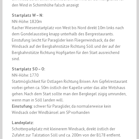
den Wind in Schirmhöhe falsch anzeigt
Startplatz W – N:
NN-Höhe: 1820m
flacher Wiesenstartplatz von West bis Nord direkt 10m links nach
dem Gondelausstieg knapp unterhalb des Bergrestaurants.
Einstufung: leicht für Paraglider kein Fliegerwindsack, da der
Windsack auf der Bergbahnstütze Richtung Söll und der auf der
Bergbahnstütze Richtung Hopfgarten für den Start ausreichend
sind.
Startplatz SO – O:
NN-Höhe: 1770
Startmöglichkeit für Ostlagen Richtung Brixen. Am Gipfelrestaurant
vorbei gehen ca. 50m östlich der Kapelle unter das alte Wirtshaus
gehen. Nach dem Start sollte man den Bergkegel zügig umrunden,
wenn man in Söll landen will.
Einstufung:
schwer für Paraglider, da normalerweise kein
Windsack oder Windbänsel am SP vorhanden
Landeplatz:
Schotterparkplatz mit kleinerem Windsack, direkt östlich der
Zufahrt zur Talstation Söll und ca. 200m von der B178 entfernt.